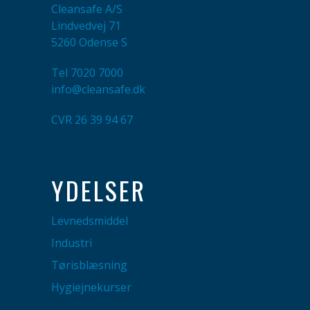
Cleansafe A/S
Lindvedvej 71
5260 Odense S
Tel
7020 7000
info@cleansafe.dk
CVR 26 39 94 67
YDELSER
Levnedsmiddel
Industri
Tørisblæsning
Hygiejnekurser