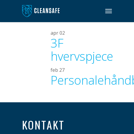
apr
02
3F
hvervspjece
feb
27
Personalehånd
KONTAKT