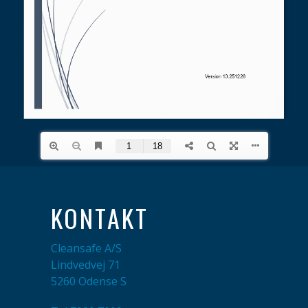
KONTAKT
Cleansafe A/S
Lindvedvej 71
5260 Odense S