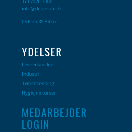
Tel
7020 7000
info@cleansafe.dk
CVR 26 39 94 67
YDELSER
Levnedsmiddel
Industri
Tørisblæsning
Hygiejnekurser
MEDARBEJDER
LOGIN