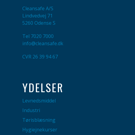
Cleansafe A/S
Lindvedvej 71
5260 Odense S
Tel
7020 7000
info@cleansafe.dk
CVR 26 39 94 67
YDELSER
Levnedsmiddel
Industri
Tørisblæsning
Hygiejnekurser