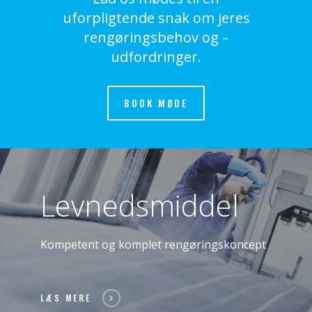
uforpligtende snak om jeres
rengøringsbehov og –
udfordringer.
BOOK MØDE
Levnedsmiddel
Kompetent og komplet rengøringskoncept
LÆS MERE