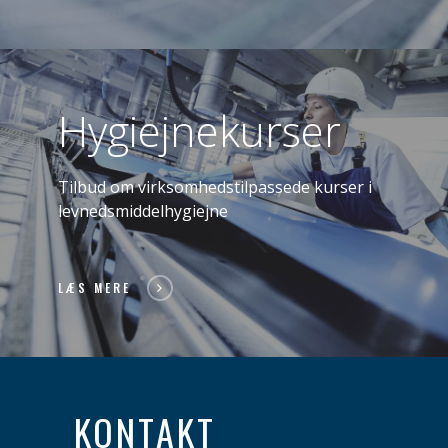
Hygiejnekurser
Tilbud om virksomhedstilpassede kurser i
levnedsmiddelhygiejne
LÆS MERE
KONTAKT