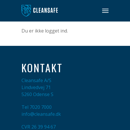
Du er ikke logget ind.
KONTAKT
Cleansafe A/S
Lindvedvej 71
5260 Odense S
Tel
7020 7000
info@cleansafe.dk
CVR 26 39 94 67